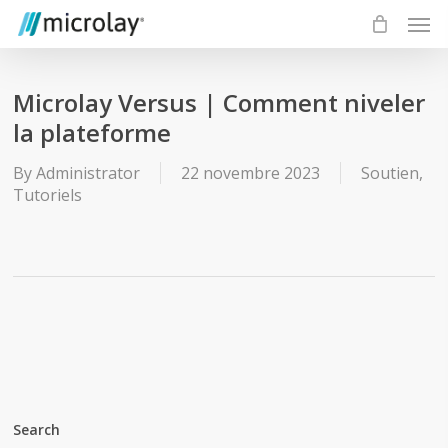
Skip
Men
to
main
content
Microlay Versus | Comment niveler
la plateforme
By
Administrator
22 novembre 2023
Soutien
,
Tutoriels
Search