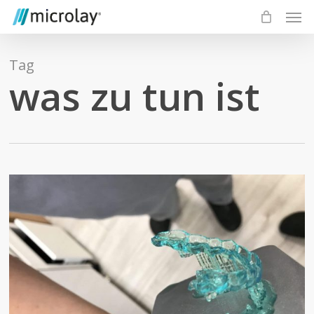
Skip
Men
to
main
content
Tag
was zu tun ist